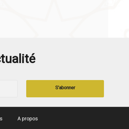
tualité
S’abonner
és
A propos