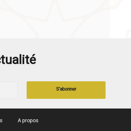
tualité
S’abonner
és
A propos