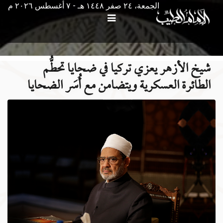
الجمعة، ٢٤ صفر ١٤٤٨ هـ - ۷ أغسطس ۲۰۲٦ م
شيخ الأزهر يعزي تركيا في ضحايا تحطُّم
الطائرة العسكرية ويتضامن مع أُسَر الضحايا ‌