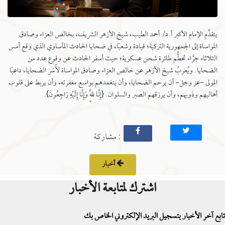
يتقدَّم الإمام الأكبر أ.د/ أحمد الطيب، شيخ الأزهر الشريف، بخالص العزاء وصادق
المواساة إلى الجمهورية التركية؛ قيادة وشعبًا، في ضحايا الحادث المأساوي الذي وقع أمس
الثلاثاء جرَّاء تحطُّم طائرة شحن عسكرية؛ حيث أسفر الحادث عن وقوع عدد من
الضحايا. ويُعربُ شيخ الأزهر عن خالص العزاء وصادق المواساة لأُسَر الضحايا، داعيًا
المولى -عز وجل- أن يرحم الضحايا، وأن يتغمدهم بواسع مغفرته، وأن يربط على قلوب
أهاليهم وذويهم، وأن يرزقهم الصبر والسلوان. {إِنَّا لِلَّهِ وَإِنَّا إِلَيْهِ رَاجِعُونَ}.
: مشاركة
أخبار
اشترك لمتابعة الأخبار
تابع آخر الأخبار بتسجيل البريد الإلكتروني الخاص بك