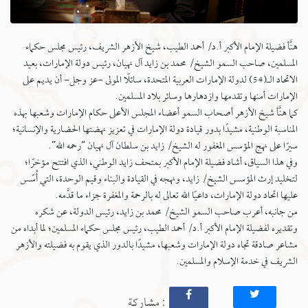
هنَّأ فضيلة الإمام الأكبر أ.د/ أحمد الطيب، شيخ الأزهر الشريف، رئيس مجلس حكماء
المسلمين، صاحب السمو الشيخ/ محمد بن زايد آل نهيان، رئيس دولة الإمارات، بعيد
الاتحاد الـ(54) لدولة الإمارات العربية المتحدة، سائلًا المولى -عز وجل- أن يديم على
الإمارات أمنها وتقدمها وازدهارها وسائر بلاد المسلمين.
كما هنَّأ شيخ الأزهر أصحاب السمو أعضاء المجلس الأعلى حكام الإمارات وشعبها بهذه
المناسبة الوطنية، مشيدًا بدور قيادة دولة الإمارات في تعزيز نهضتها الحضارية والإنسانية؛
سيرًا على نهج المؤسس المغفور له الشيخ/ زايد بن سلطان آل نهيان “رحمه الله”.
وفي هذا السياق، أشاد فضيلة الإمام الأكبر بمتحف زايد الوطني، الذي افتتح مؤخرًا؛
لتخليد إرث المؤسس الشيخ/ زايد، ونهجه في القيادة والبناء وقيم الوحدة، التي أُسِّس
عليها اتحاد دولة الإمارات، داعيًا الله تعالى له بالرحمة والمغفرة جزاء ما قدَّمه.
من جانبه، أعرب صاحب السمو الشيخ/ محمد بن زايد، رئيس الدولة، عن شكره
وتقديره لفضيلة الإمام الأكبر أ.د/ أحمد الطيب، رئيس مجلس حكماء المسلمين؛ لما أبداه من
مشاعر صادقة تجاه دولة الإمارات وشعبها، مشيدًا بالدور الذي يقوم به فضيلته والأزهر
الشريف في خدمة الإسلام والمسلمين.
: مشاركة