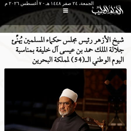
الجمعة، ٢٤ صفر ١٤٤٨ هـ - ۷ أغسطس ۲۰۲٦ م
شيخ الأزهر رئيس مجلس حكماء المسلمين يُهنِّئ
جلالة الملك حمد بن عيسى آل خليفة بمناسبة
اليوم الوطني الـ(54) لمملكة البحرين