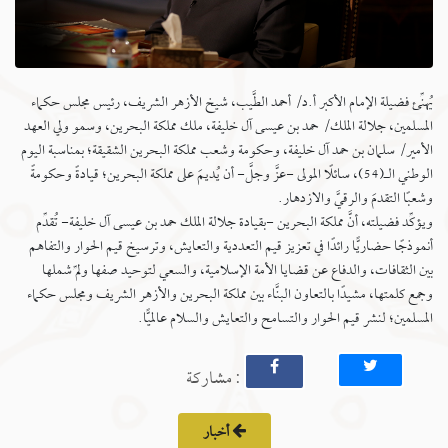
يُهنِّئ فضيلة الإمام الأكبر أ.د/ أحمد الطَّيب، شيخ الأزهر الشريف، رئيس مجلس حكماء
المسلمين، جلالة الملك/ حمد بن عيسى آل خليفة، ملك مملكة البحرين، وسمو ولي العهد
الأمير/ سلمان بن حمد آل خليفة، وحكومة وشعب مملكة البحرين الشقيقة؛ بمناسبة اليوم
الوطني الـ(54)، سائلًا المولى -عزَّ وجلَّ- أن يُديمَ على مملكة البحرين؛ قيادةً وحكومةً
وشعبًا التقدمَ والرقيَّ والازدهار.
ويؤكِّد فضيلته، أنَّ مملكة البحرين -بقيادة جلالة الملك حمد بن عيسى آل خليفة- تُقدِّم
أنموذجًا حضاريًّا رائدًا في تعزيز قيم التعددية والتعايش، وترسيخ قيم الحوار والتفاهم
بين الثقافات، والدفاع عن قضايا الأمة الإسلامية، والسعي لتوحيد صفها ولمِّ شملها
وجمع كلمتها، مشيدًا بالتعاون البنَّاء بين مملكة البحرين والأزهر الشريف ومجلس حكماء
المسلمين؛ لنشر قيم الحوار والتسامح والتعايش والسلام عالميًّا.
: مشاركة
أخبار