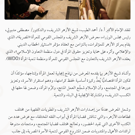
تفقد الإمام الأكبر أ.د/ أحمد الطيب، شيخ الأزهر الشريف، والدكتور/ مصطفى مدبولي،
رئيس مجلس الوزراء، معرض الأزهر الشريف والمجلس القومي للمرأة «المصرية»، الذي
يقام بمركز الأزهر للمؤتمرات، بالتزامن مع انعقاد مؤتمر «استثمار الخطاب الديني
والإعلامي وأثره على حماية وتعزيز حقوق المرأة في دول منظمة التعاون الإسلامي»، الذي
يعقده الأزهر الشريف بالتعاون مع المجلس القومي للمرأة ومنظمة تنمية المرأة (WDO).
وأشاد شيخ الأزهر بما يقدمه المعرض من نماذج إيجابية لعمل المرأة وإنتاجها، مؤكدًا أن
تمكين المرأة اقتصاديًّا يُعدُّ ركيزة أساسية لحفظ كرامتها، ودعم استقرار الأسرة، وتعزيز
دورها في المجتمع، وأن الإسلام شجَّع العمل المنتج، وكرَّم المرأة، وضمن لها حقها في
الكسب الشريف، والمشاركة الإيجابية في البناء والتنمية.
وشمل المعرض عددًا من إصدارات الأزهر الشريف والمطويات الفقهية من مختلف
قطاعات الأزهر، والتي تناقش قضايا المرأة في أبواب الفقه المختلفة، مع عرض عدد من
الكتب الأخرى التي تفيد الحضور، وتعالج مختلف قضايا المجتمع، ومنتجات متنوعة
لرائدات الأعمال والمتدربات ضمن المشروع القومي لتنمية الأسرة المصرية، إلى جانب