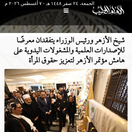
الجمعة، ٢٤ صفر ١٤٤٨ هـ - ۷ أغسطس ۲۰۲٦ م
شيخ الأزهر ورئيس الوزراء يتفقدان معرضًا
للإصدارات العلمية والمشغولات اليدوية على
هامش مؤتمر الأزهر لتعزيز حقوق المرأة