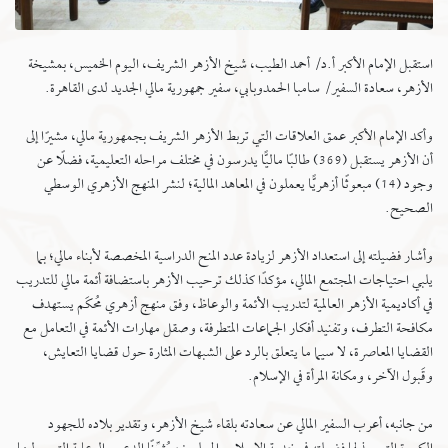
استقبل الإمام الأكبر أ.د/ أحمد الطيب، شيخ الأزهر الشريف، اليوم الخميس، بمشيخة
الأزهر، سعادة السفير/ سامبا الحمدوبابي، سفير جمهورية مالي الجديد لدى القاهرة.
وأكد الإمام الأكبر عمق العلاقات التي تربط الأزهر الشريف بجمهورية مالي، مشيرًا إلى
أن الأزهر يستقبل (369) طالبًا ماليًّا يدرسون في مختلف مراحله التعليمية، فضلًا عن
وجود (14) مبعوثًا أزهريًّا يعملون في المعاهد المالية؛ لنشر المنهج الأزهري الوسطي
الصحيح.
وأشار فضيلته إلى استعداد الأزهر لزيادة عدد المنح الدراسية المخصصة لأبناء مالي؛ بما
يلبي احتياجات المجتمع المالي، مؤكدًا كذلك ترحيب الأزهر باستضافة أئمة مالي للتدريب
في أكاديمية الأزهر العالمية لتدريب الأئمة والوعاظ، وفق منهج أزهري مُحكَم يستهدف
مكافحة التطرف، وتفنيد أفكار الجماعات المتطرفة، وصقل مهارات الأئمة في التعامل مع
القضايا المعاصرة، لا سيما ما يتعلق بالرد على الشبهات المثارة حول قضايا التعايش،
وقَبول الآخر، ومكانة المرأة في الإسلام.
من جانبه، أعرب السفير المالي عن سعادته بلقاء شيخ الأزهر، وتقدير بلاده للجهود