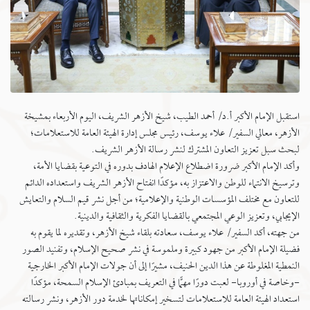
استقبل الإمام الأكبر أ.د/ أحمد الطيب، شيخ الأزهر الشريف، اليوم الأربعاء بمشيخة
الأزهر، معالي السفير/ علاء يوسف، رئيس مجلس إدارة الهيئة العامة للاستعلامات؛
لبحث سبل تعزيز التعاون المشترك لنشر رسالة الأزهر الشريف.
وأكد الإمام الأكبر ضرورة اضطلاع الإعلام الهادف بدوره في التوعية بقضايا الأمة،
وترسيخ الانتماء للوطن والاعتزاز به، مؤكدًا انفتاح الأزهر الشريف واستعداده الدائم
للتعاون مع مختلف المؤسسات الوطنية والإعلامية؛ من أجل نشر قيم السلام والتعايش
الإيجابي، وتعزيز الوعي المجتمعي بالقضايا الفكرية والثقافية والدينية.
من جهته، أكد السفير/ علاء يوسف، سعادته بلقاء شيخ الأزهر، وتقديره لما يقوم به
فضيلة الإمام الأكبر من جهود كبيرة وملموسة في نشر صحيح الإسلام، وتفنيد الصور
النمطية المغلوطة عن هذا الدين الحنيف، مشيرًا إلى أن جولات الإمام الأكبر الخارجية
-وخاصة في أوروبا- لعبت دورًا مهمًّا في التعريف بمبادئ الإسلام السمحة، مؤكدًا
استعداد الهيئة العامة للاستعلامات لتسخير إمكاناتها لخدمة دور الأزهر، ونشر رسالته