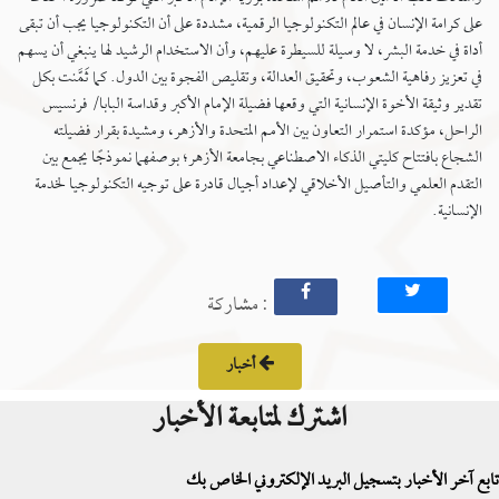
على كرامة الإنسان في عالم التكنولوجيا الرقمية، مشددة على أن التكنولوجيا يجب أن تبقى
أداة في خدمة البشر، لا وسيلة للسيطرة عليهم، وأن الاستخدام الرشيد لها ينبغي أن يسهم
في تعزيز رفاهية الشعوب، وتحقيق العدالة، وتقليص الفجوة بين الدول. كما ثَمَّنت بكل
تقدير وثيقة الأخوة الإنسانية التي وقعها فضيلة الإمام الأكبر وقداسة البابا/ فرنسيس
الراحل، مؤكدة استمرار التعاون بين الأمم المتحدة والأزهر، ومشيدة بقرار فضيلته
الشجاع بافتتاح كليتي الذكاء الاصطناعي بجامعة الأزهر؛ بوصفهما نموذجًا يجمع بين
التقدم العلمي والتأصيل الأخلاقي لإعداد أجيال قادرة على توجيه التكنولوجيا لخدمة
الإنسانية.
: مشاركة
أخبار
اشترك لمتابعة الأخبار
تابع آخر الأخبار بتسجيل البريد الإلكتروني الخاص بك