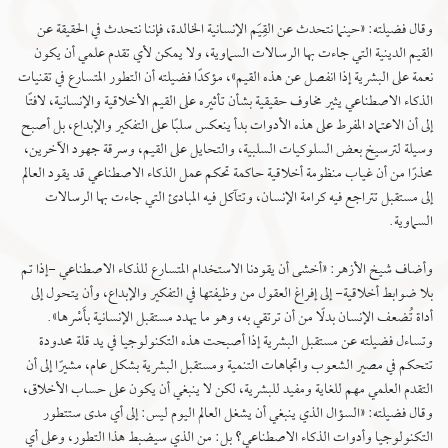
وقال فضيلته: «حينما نتحدث عن القِيَم الإنسانية الخالدة، فإننا نتحدث في الحقيقة عن
القيم الدينية التي جاءت بها الرسالات السماوية، ولا يمكن لأي تقدم علمي أن يكون
نعمة على البشرية إذا انفصل عن هذه القيم»، مؤكدًا فضيلته أن التطور المتسارع في تقنيات
الذكاء الاصطناعي يثير مخاوف حقيقية بشأن تأثيره على القيم الأخلاقية والإنسانية، لافتًا
إلى أن الاعتماد المفرط على هذه الأدوات بدأ ينعكس سلبًا على التفكير والإبداع، بل أصبح
وسيلة لترسيخ بعض السلوكيات السلبية، والتحايل على القيم، وسرقة جهود الآخرين،
محذرًا من أن غياب منظومة أخلاقية حاكمة تحكم عمل الذكاء الاصطناعي قد يقود العالم
إلى مستقبل تتراجع فيه كرامة الإنسان، وتتآكل فيه المبادئ التي جاءت بها الرسالات
السماوية.
وأضاف شيخ الأزهر: «أخشى أن يقودنا الاستخدام المتسارع للذكاء الاصطناعي -إذا تم
بلا ضوابط أخلاقية- إلى إفراغ العقول من وظيفتها في التفكير والإبداع، وأن يتحول إلى
أداة تُضعف الإنسان بدلًا من أن ترتقي به، وهو ما يهدد مستقبل الإنسانية بأَسْرها».
وتساءل فضيلته عن مستقبل البشرية إذا أصبحت هذه التكنولوجيا في يد قلة محدودة
تتحكم في مصير الشعوب واتجاهات التنمية ومستقبل البشرية بشكل عام، مشيرًا إلى أن
التقدم العلمي مهم للغاية ومفيد للبشرية، لكن لا ينبغي أن يكون على حساب الأخلاق،
وقال فضيلته: «السؤال الذي ينبغي أن يشغل العالم اليوم ليس: إلى أي مدى ستتطور
التكنولوجيا وأدوات الذكاء الاصطناعي؟ بل: من الذي سيضبط هذا التطور، وعلى أي