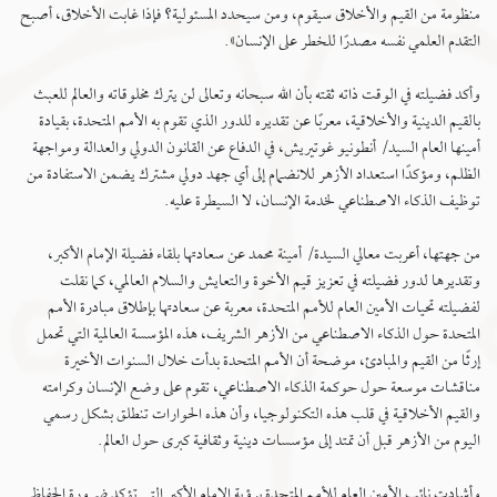
منظومة من القيم والأخلاق سيقوم، ومن سيحدد المسئولية؟ فإذا غابت الأخلاق، أصبح
التقدم العلمي نفسه مصدرًا للخطر على الإنسان».
وأكد فضيلته في الوقت ذاته ثقته بأن الله سبحانه وتعالى لن يترك مخلوقاته والعالم للعبث
بالقيم الدينية والأخلاقية، معربًا عن تقديره للدور الذي تقوم به الأمم المتحدة، بقيادة
أمينها العام السيد/ أنطونيو غوتيريش، في الدفاع عن القانون الدولي والعدالة ومواجهة
الظلم، ومؤكدًا استعداد الأزهر للانضمام إلى أي جهد دولي مشترك يضمن الاستفادة من
توظيف الذكاء الاصطناعي لخدمة الإنسان، لا السيطرة عليه.
من جهتها، أعربت معالي السيدة/ أمينة محمد عن سعادتها بلقاء فضيلة الإمام الأكبر،
وتقديرها لدور فضيلته في تعزيز قيم الأخوة والتعايش والسلام العالمي، كما نقلت
لفضيلته تحيات الأمين العام للأمم المتحدة، معربة عن سعادتها بإطلاق مبادرة الأمم
المتحدة حول الذكاء الاصطناعي من الأزهر الشريف، هذه المؤسسة العالمية التي تحمل
إرثًا من القيم والمبادئ، موضحة أن الأمم المتحدة بدأت خلال السنوات الأخيرة
مناقشات موسعة حول حوكمة الذكاء الاصطناعي، تقوم على وضع الإنسان وكرامته
والقيم الأخلاقية في قلب هذه التكنولوجيا، وأن هذه الحوارات تنطلق بشكل رسمي
اليوم من الأزهر قبل أن تمتد إلى مؤسسات دينية وثقافية كبرى حول العالم.
وأشادت نائب الأمين العام للأمم المتحدة برؤية الإمام الأكبر التي تؤكد ضرورة الحفاظ