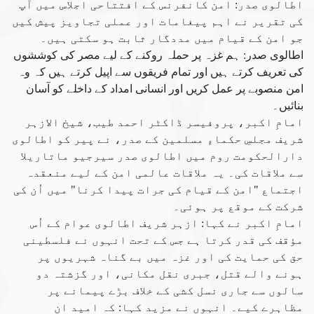
اطالوی صدر: امن کانفرنس کے افتتاحی اجلاس میں آپ
کی تقریر نے اہم پیغامات اور عملی تجاویز پیش کیں
جو امن کے قیام میں مددگار ثابت ہو سکتی ہیں۔
اطالوی صدر: ہم غزہ پر حملہ روکنے کے لیے مصر کی کوششوں
کی تعریف کرتے ہیں اور تمام فریقوں سے اپیل کرتے ہیں کہ وہ
امن منصوبے پر عمل کریں اور انسانی امداد کے داخلے کو آسان
بنائیں۔
امامِ اکبر، پروفیسر ڈاکٹر احمد طیب، شیخ الازہر
شریف مجلسِ حکماءِ مسلمین کے صدر، نے پیر کو اطالوی
دارالحکومت روم میں اطالوی صدر سیرجیو ماتاریلا
سے ملاقات کی۔ یہ ملاقات عالمی امن کے لیے منعقدہ
اجتماع "امن کے قیام کی جرات پیدا کرنا" میں اُن کی
شرکت کے موقع پر ہوئی۔
امامِ اکبر نے کہا: ازہر شریف اطالوی عوام کے اُس
مؤقف کی قدر کرتا ہے جس کے تحت انہوں نے فلسطینی
حق کی حمایت کی اور غزہ میں بے گناہ شہریوں پر
ہونے والے قتل، جبری نقل مکانی، اور گزشتہ دو
سالوں سے جاری نسل کشی کے خلاف بڑے پیمانے پر
مظاہرے کیے۔ انہوں نے مزید کہا: کہ امید ان