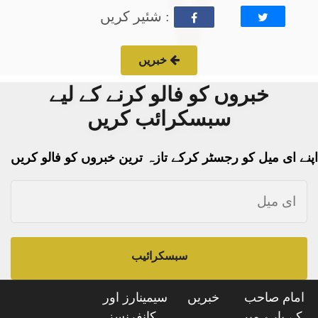
: شئیر کریں
خبریں
خبروں کو فالو کرنے کے لیے
سبسکرائب کریں
اپنے ای میل کو رجسٹر کرکے تازہ ترین خبروں کو فالو کریں
سبسکرائیب
امام صاحب
خبریں
سیمینارز اور
کے بارے میں
کانفرنسز