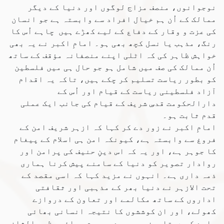
نوجوانوں، منصف مزاج لوگوں اور دنیا کے دیگر
ممالک کے اُن ہم خیال افراد سے وابستہ ہے جو انسان
کی عزت و وقار کے دفاع کے لیے کھڑے ہیں چاہے اُس کا
رنگ، مذہب یا نسل کچھ بھی ہو۔ امامِ اکبر نے یہ بھی
خواہش ظاہر کی کہ اٹلی اپنے منصفانہ مؤقف کے ساتھ
اُن ممالک کی صف میں شامل ہو جو حال ہی میں فلسطین
کو بطور ریاست تسلیم کر چکے ہیں، تاکہ یہ اقدام
آزاد فلسطینی ریاست کے قیام اور اُس کے
دارالحکومت قدسِ شریف کے قیام کی جانب ایک عملی
قدم ثابت ہو۔
امامِ اکبر نے زور دے کر کہا کہ ازہر شریف امن کے
فروغ سے وابستہ ہے، کیونکہ امن ہی اسلام کے پیغام
کا جوہر ہے، اور یہ کہ اس دینِ حنیف کی پرامن اور
روادار تصویر کو دنیا کے سامنے پیش کرنا ہماری
ذمہ داری ہے۔ انہوں نے مزید کہا کہ اسی مقصد کے
تحت الازہر نے دنیا بھر کے مذہبی اور ثقافتی
اداروں کے ساتھ مکالمے اور تعاون کے دروازے
کھولے، اور ان کوششوں کا نتیجہ انسانی بھائی
چارے کی دستاویز پر میرے مرحوم بھائی عظیم الشان