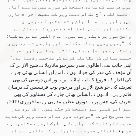
پوپ فریسس کے ساتھ دستخط کی صورت میں سامنے آیا۔
الحمد للہ، آج تک اس دستاویز کے مثبت اثرات جاری
ہیں، اور ہم اسے ادیان و ثقافتوں کے درمیان
مکالمے اور باہمی احترام کے فروغ کے میدان میں
واضح طور پر دیکھ رہے ہیں۔امامِ اکبر نے مزید کہا:
کہ "ہمیں یقین ہے کہ مکالمہ اور باہمی تعارف ہی وہ
راستہ ہے جو نسل پرستی، انتہا پسندی، اور نفرت
جیسے مسائل کا مقابلہ کرنے کی صلاحیت رکھتا ہے۔"
اپنی جانب سے، اطالوی صدر سیرجیو ماتاریلا نے شیخ الازہر کے
اُن مؤقف کی قدر کی جو انہوں نے امن اور انسانی بھائی چارے
کی اقدار کے فروغ کے لیے اپنائے ہیں، اور اس دوستی کی بھی
تعریف کی جو شیخ الازہر اور مرحوم پوپ فرنسيس کے درمیان
قائم رہی۔ انہوں نے انسانی بھائی چارے کی دستاویز کی بھی
تعریف کی، جس پر یہ دونوں عظیم مذہبی رہنما فروری 2019ء
میں ابو ظہبی میں دستخط کر چکے ہیں۔ اطالوی صدر
نے تصریح کی کہ "موجودہ دور نے اس دستاویز کی شدید
ضرورت کو ثابت کر دیا ہے؛ یہ ایک ایسی دستاویز ہے
جو جغرافیائی حدود سے ماورا ہو کر عالمی امن اور