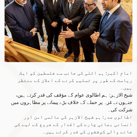
امامِ اکبر: ہم اٹلی کی جانب سے فلسطین کو ایک
ریاست کے طور پر تسلیم کرنے کے اعلان کے منتظر
ہیں۔
شیخ الازہر: ہم اطالوی عوام کے مؤقف کی قدر کرتے ہیں،
جنہوں نے غزہ پر حملے کے خلاف بڑے پیمانے پر مظاہروں میں
شرکت کی۔
اطالوی صدر: ہم شیخ الازہر کی عالمی امن اور
انسانی بھائی چارے کی اقدار کے فروغ کے لیے کی
جانے والی کوششوں کی قدر کرتے ہیں۔