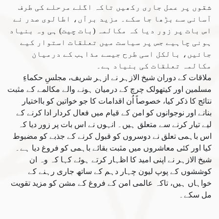
شقوں پر عمل جاری رکھیں تاکہ اگلے مرحلے کی طرف
آسانی سے بڑھا جا سکے۔ مزید برآں، اطالوی صدر نے
اس بات پر زور دیا کہ مکالمہ (بات چیت) ہی وہ بنیاد
ہونی چاہیے جس پر سیاست میں تعلقات استوار کیے
جائیں، بالکل اسی طرح جیسے مذاہب کے درمیان
مکالمہ تعلقات کی بنیاد ہے۔
ملاقات کے دوران شیخ الازہر نے ازہر شریف، مجلسِ حکماءِ
مسلمین اور کیتھولک چرچ کے درمیان ہونے والے مکالمے کے مثبت
نتائج کا ذکر کیا، خصوصاً اُن اقدامات کا جو خواتین کو بااختیار
بنانے اور نوجوانوں کو امن کے قیام میں فعال کردار ادا کرنے کے
لیے تیار کرنے سے متعلق ہیں۔ انہوں نے اس بات پر زور دیا کہ
اس باہمی تعلق نے دوسروں کو قبول کرنے کے جذبے کو مضبوط
کیا اور کئی معاشروں میں مثبت بقائے باہمی کو فروغ دیا ہے۔
شیخ الازہر نے اپنی امید کا اظہار کرتے ہوئے کہا کہ وہ ان
کوششوں کے پوپ لیون چہار دہم کے ساتھ جاری رہنے کے
خواہاں ہیں، تاکہ عالمی امن کے فروغ کے مشن کو مزید تقویت
مل سکے۔