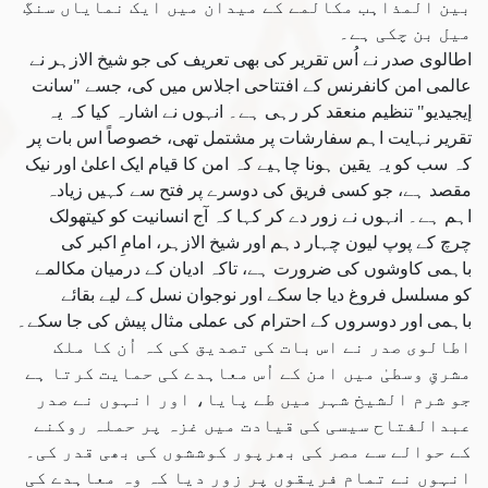
بین المذاہب مکالمے کے میدان میں ایک نمایاں سنگِ
میل بن چکی ہے۔
اطالوی صدر نے اُس تقریر کی بھی تعریف کی جو شیخ الازہر نے
عالمی امن کانفرنس کے افتتاحی اجلاس میں کی، جسے "سانت
إيجيديو" تنظیم منعقد کر رہی ہے۔ انہوں نے اشارہ کیا کہ یہ
تقریر نہایت اہم سفارشات پر مشتمل تھی، خصوصاً اس بات پر
کہ سب کو یہ یقین ہونا چاہیے کہ امن کا قیام ایک اعلیٰ اور نیک
مقصد ہے، جو کسی فریق کی دوسرے پر فتح سے کہیں زیادہ
اہم ہے۔ انہوں نے زور دے کر کہا کہ آج انسانیت کو کیتھولک
چرچ کے پوپ لیون چہار دہم اور شیخ الازہر، امامِ اکبر کی
باہمی کاوشوں کی ضرورت ہے، تاکہ ادیان کے درمیان مکالمے
کو مسلسل فروغ دیا جا سکے اور نوجوان نسل کے لیے بقائے
باہمی اور دوسروں کے احترام کی عملی مثال پیش کی جا سکے۔
اطالوی صدر نے اس بات کی تصدیق کی کہ اُن کا ملک
مشرقِ وسطیٰ میں امن کے اُس معاہدے کی حمایت کرتا ہے
جو شرم الشیخ شہر میں طے پایا، اور انہوں نے صدر
عبدالفتاح سیسی کی قیادت میں غزہ پر حملہ روکنے
کے حوالے سے مصر کی بھرپور کوششوں کی بھی قدر کی۔
انہوں نے تمام فریقوں پر زور دیا کہ وہ معاہدے کی