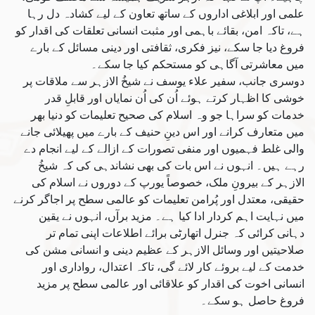
علمی اور ابلاغی اداروں کے ساتھ تعاون کے لیے کشادہ دل رہا
ہے، تاکہ امن، بقائے باہمی اور مثبت انسانی تعلقات کی اقدار کو
فروغ دیا جا سکے، نیز فکری، ثقافتی اور دینی مسائل کے بارے
میں معاشرتی آگاہی کو مستحکم کیا جا سکے۔
دوسری جانب، سفیر علاء یوسف نے شیخُ الازہر سے ملاقات پر
خوشی کا اظہار کرتے ہوئے اُن کی اُن نمایاں اور قابلِ قدر
خدمات کو سراہا جو وہ اسلام کی صحیح تعلیمات کو دنیا بھر
میں متعارف کرانے اور اس دینِ حنیف کے بارے میں پھیلائی جانے
والی غلط فہمیوں اور منفی تصورات کے ازالے کے لیے انجام دے
رہے ہیں۔ انہوں نے اس بات کی بھی نشاندہی کی کہ شیخُ
الازہر کے بیرونِ ملک، خصوصاً یورپ کے دوروں نے اسلام کی
حقیقی، معتدل اور پُرامن تعلیمات کو عالمی سطح پر اجاگر کرنے
میں نہایت اہم کردار ادا کیا ہے۔ مزید برآں، انہوں نے یقین
دہانی کرائی کہ جنرل اتھارٹی برائے اطلاعات اپنی تمام تر
صلاحیتیں اور وسائل الازہر کے عظیم دینی و انسانی مشن کی
خدمت کے لیے بروئے کار لائے گی، تاکہ اعتدال، رواداری اور
انسانی اخوت کی اقدار کو علاقائی اور عالمی سطح پر مزید
فروغ حاصل ہو سکے۔