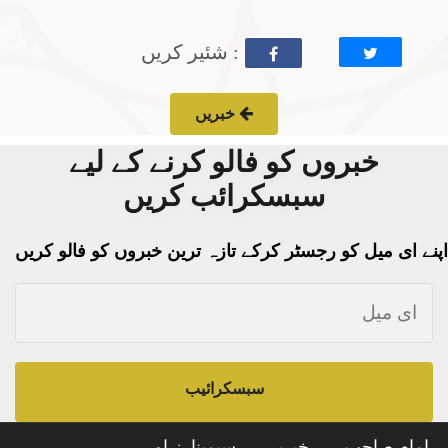
: شئیر کریں
خبریں
خبروں کو فالو کرنے کے لیے
سبسکرائب کریں
اپنے ای میل کو رجسٹر کرکے تازہ ترین خبروں کو فالو کریں
سبسکرائیب
امام صاحب
خبریں
سیمینارز اور