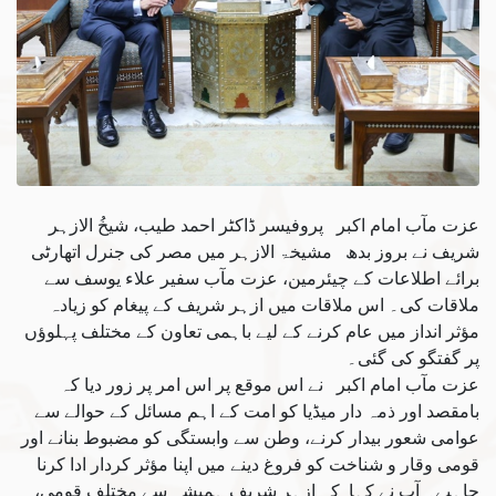
عزت مآب امام اکبر پروفیسر ڈاکٹر احمد طیب، شیخُ الازہر
شریف نے بروز بدھ مشیخۃ الازہر میں مصر کی جنرل اتھارٹی
برائے اطلاعات کے چیئرمین، عزت مآب سفیر علاء یوسف سے
ملاقات کی۔ اس ملاقات میں ازہر شریف کے پیغام کو زیادہ
مؤثر انداز میں عام کرنے کے لیے باہمی تعاون کے مختلف پہلوؤں
پر گفتگو کی گئی۔
عزت مآب امام اکبر نے اس موقع پر اس امر پر زور دیا کہ
بامقصد اور ذمہ دار میڈیا کو امت کے اہم مسائل کے حوالے سے
عوامی شعور بیدار کرنے، وطن سے وابستگی کو مضبوط بنانے اور
قومی وقار و شناخت کو فروغ دینے میں اپنا مؤثر کردار ادا کرنا
چاہیے۔ آپ نے کہا کہ ازہر شریف ہمیشہ سے مختلف قومی،