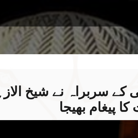
ٹی کے سربراہ نے شیخ الاز
ا پیغام بھیجا