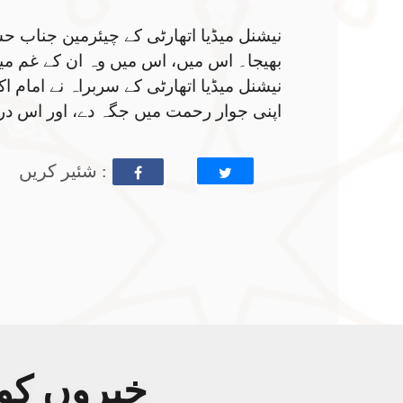
نیشنل میڈیا اتھارٹی کے چیئرمین جناب ح
بھیجا۔ اس میں، اس میں وہ ان کے غم میں 
نیشنل میڈیا اتھارٹی کے سربراہ نے امام ا
اپنی جوار رحمت میں جگہ دے، اور اس در
: شئیر کریں
خبروں کو 