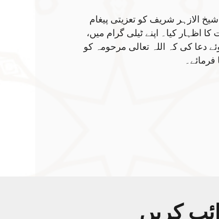
یخ الازہر شریف کو تعزیتی پیغام
ا اظہار کیا۔ اپنے ٹیلی گرام میں،
ئے دعا کی کہ اللہ تعالی مرحومہ کو
فرمائے۔
ائب کریں