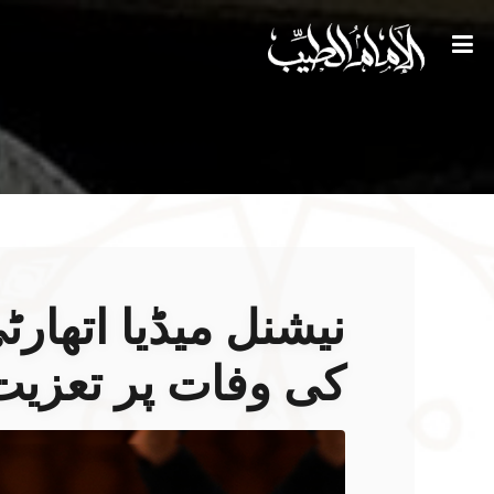
نیشنل میڈیا اتھار
کی وفات پر تعزیت ک