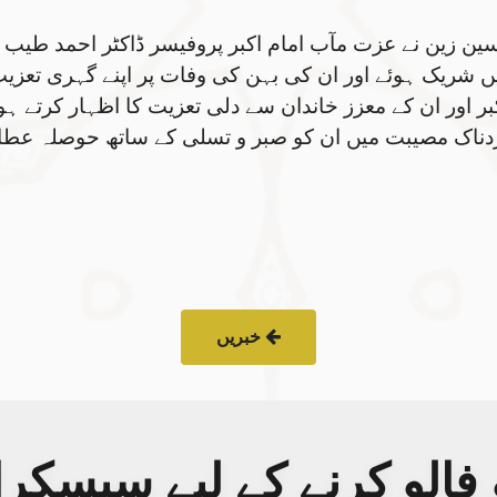
سین زین نے عزت مآب امام اکبر پروفیسر ڈاکٹر احمد طیب ش
شریک ہوئے اور ان کی بہن کی وفات پر اپنے گہری تعزیت ک
کبر اور ان کے معزز خاندان سے دلی تعزیت کا اظہار کرتے ہو
دناک مصیبت میں ان کو صبر و تسلی کے ساتھ حوصلہ عطا 
خبریں
فالو کرنے کے لیے سبسکر