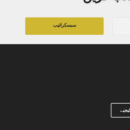
سبسکرائیب
یجیے