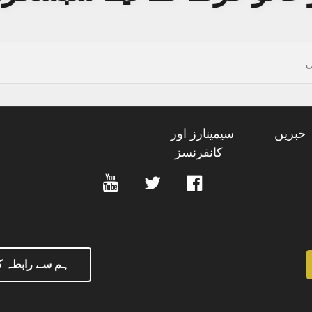
خبریں
سیمینارز اور
کانفرنسز
ہم سے رابطہ ک