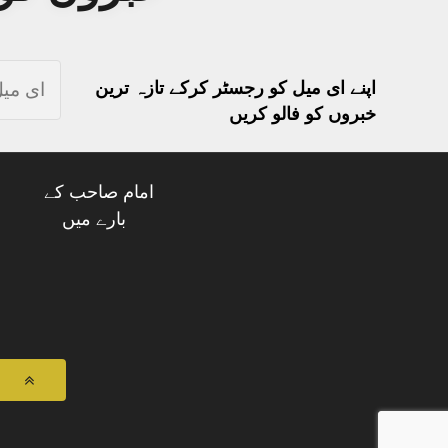
اپنے ای میل کو رجسٹر کرکے تازہ ترین
خبروں کو فالو کریں
امام صاحب کے
بارے میں