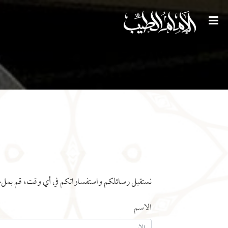
نستقبل رسائلكم واستفساراتكم في أي وقت، قم بملء ال
الاسم