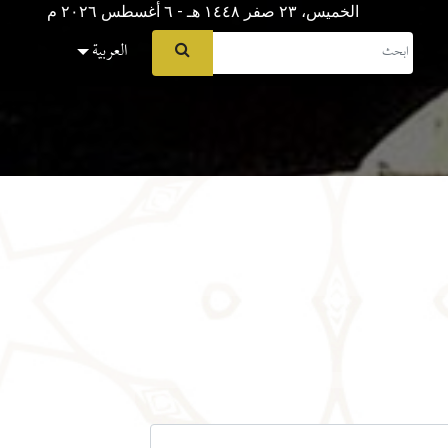
الخميس، ٢٣ صفر ١٤٤٨ هـ - ٦ أغسطس ۲۰۲٦ م
العربية