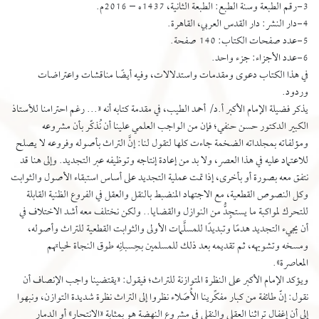
3-رقم الطبعة وسنة الطبع: الطبعة الثانية، 1437ه – 2016م.
4-دار النشر: دار القدس العربي، القاهرة.
5-عدد صفحات الكتاب: 140 صفحة.
6-عدد الأجزاء: جزء واحد.
في هذا الكتاب دعوى ومقدمات واستدلالات، وفيه أيضًا مناقشات واعتراضات
وردود.
يذكر فضيلة الإمام الأكبر أ.د/ أحمد الطيب، في مقدمة كتابه أنه «... رغم احترامنا للأستاذ
الكبير الدكتور حسن حنفي؛ فإن من الواجب العلمي علينا أن نُذكّر بأن مشروعه
ومؤلفاته بمجلداته الضخمة جاءت كلها لتقول لنا: إنَّ التراث بأصوله وفروعه لا يصلح
للاعتماد عليه في هذا العصر، ولا بد من إعادة إنتاجه وتوظيفه عبر التجديد. وإلى هنا قد
نتفق معه بصورة أو بأخرى، إذا تمت عملية التجديد على أساس استبقاء الأصول والثوابت
وكل النصوص القطعية، مع الاجتهاد المنضبط بالنقل والعقل في الفروع الظنية القابلة
للتحرك لمواكبة ما يستجِدُّ من النوازل والقضايا.. ولكن نختلف معه أشد الاختلاف في
أن يجيء التجديد هدمًا وتبديدًا للمسلَّمات الأولى والثوابت القطعية للتراث وأصوله،
ومسخه وتشويهه، ثم تقديمه بعد ذلك للمسلمين بحِسبانِه طوق النجاة لحياتهم
المعاصرة».
ويؤكد الإمام الأكبر على النظرة المتوازنة للتراث؛ فيقول: «يقتضينا واجب الإنصاف أن
نقول: إنّ طائفة من كبار مفكِّرينا الأُصَلاء نظروا إلى التراث نظرة شديدة التوازن، ونبهوا
إلى أن إغفال تراثنا العقلي والنقلي في مشروع النهضة هو بمثابة «الانتحار» أو الدمار