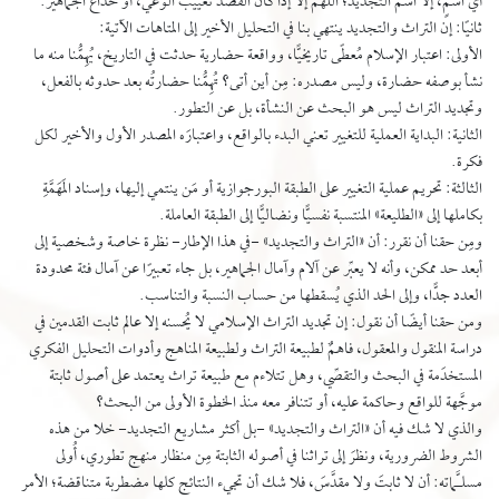
أي اسمٍ، إلا اسم التجديد؛ اللهم إلا إذا كان القصدُ تغييبَ الوعي، أو خداع الجماهير.
ثانيًا: إن التراث والتجديد ينتهي بنا في التحليل الأخير إلى المتاهات الآتية:
الأولى: اعتبار الإسلام مُعطًى تاريخيًّا، وواقعة حضارية حدثت في التاريخ، يُهِمُّنا منه ما
نشأ بوصفه حضارة، وليس مصدره: مِن أين أتى؟ تُهِمُّنا حضارتُه بعد حدوثه بالفعل،
وتجديد التراث ليس هو البحث عن النشأة، بل عن التطور.
الثانية: البداية العملية للتغيير تعني البدء بالواقع، واعتبارَه المصدر الأول والأخير لكل
فكرة.
الثالثة: تحريم عملية التغيير على الطبقة البورجوازية أو مَن ينتمي إليها، وإسناد المَهَمَّةِ
بكاملها إلى «الطليعة» المنتسبة نفسيًّا ونضاليًّا إلى الطبقة العاملة.
ومِن حقنا أن نقرر: أن «التراث والتجديد» -في هذا الإطار- نظرة خاصة وشخصية إلى
أبعد حد ممكن، وأنه لا يعبِّر عن آلام وآمال الجماهير، بل جاء تعبيرًا عن آمال فئة محدودة
العدد جدًّا، وإلى الحد الذي يُسقطها من حساب النسبة والتناسب.
ومن حقنا أيضًا أن نقول: إن تجديد التراث الإسلامي لا يُحسنه إلا عالم ثابت القدمين في
دراسة المنقول والمعقول، فاهمٌ لطبيعة التراث ولطبيعة المناهج وأدوات التحليل الفكري
المستخدَمة في البحث والتقصِّي، وهل تتلاءم مع طبيعة تراث يعتمد على أصول ثابتة
موجَّهة للواقع وحاكمة عليه، أو تتنافر معه منذ الخطوة الأولى من البحث؟
والذي لا شك فيه أن «التراث والتجديد» -بل أكثر مشاريع التجديد- خلا من هذه
الشروط الضرورية، ونظرَ إلى تراثنا في أصوله الثابتة مِن منظار منهج تطوري، أُولى
مسلـَّماته: أن لا ثابتَ ولا مقدَّسَ، فلا شك أن تجيء النتائج كلها مضطربة متناقضة؛ الأمر