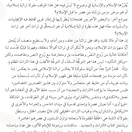
يُقرِّرُها الإسلام والإنسانية في وضوح لا لبسَ فيه؛ هل هذا الموقف مقولة تراثية إسلامية،
أو هو مرض مزمن وَرِثناه من عصر ما قبل الإسلام؟
نموذج آخر: والبعض الآخر مِن مجتمعاتنا يَنظر إليها في إطار غربي تختلط فيه الإيجابيات
والسلبيات معًا؛ فهل هذه نظرة تراثية إسلامية أو هو انسحاقٌ في تراث آخر غير تراث
الإسلام؟
إن هذا أو ذاك تقليد وافد على تراثنا من خلف ومن أمام، ولا يستطيع منصف أن يُلحق
أيًّا منهما بتراث الإسلام، ونحن لا نُنكر أن في تراثنا أقوالًا منغلقة، وفهومًا قبَليَّة قدَّمت لنا
أحكامًا خالية من رُوح النصِّ ومقاصده، بل ومتعارضة مع رُوح النص ومقاصده، ولكن
-وبكل التأكيد- ليس هذا هو التوجُّهَ السائدَ، أو التوجُّهَ الأغلبَ في هذا التراث المظلوم.
وإذًا.. فقدرٌ كبيرٌ جدًّا من أنماط سلوكنا لا يعكس تراثنا الإسلامي بقدر ما يعكس: إما
تأثيرات مزمنة من مجتمعات قَبَلية سابقة على ظهور الإسلام، أو تأثرات مُستجلَبة من
بيئات غريبة، أو من خليط غير متجانس ولا متوازن بين هذين المصدرين المتضادين؛
فليس صحيحًا ما يؤكده «التراث والتجديد» من أن سبب خلط الأوراق في أذهاننا هو أننا
نعمل بـ«الكندي»، ونتنفس بـ«الفارابي»، ونرى «ابن سينا» في كل الطرقات، بل المشكلة
-فيما أرى- أننا نعيش عصرنا وإحدى قدمينا في ميدان «داحس والغبراء» والأخرى في
«البيكادلي والشانزليزيه»، وغياب التراث الحقيقي كان دائمًا مصدر الخلل، وستظل
مقولاته الثابتة هي الحَلْقةَ المفقودةَ لاستعادة توازن المسلمين في عصرهم الحاضر».
ويشتمل كتاب «التراث والتجديد.. مناقشات وردود» للإمام الأكبر، على عدة مباحث؛