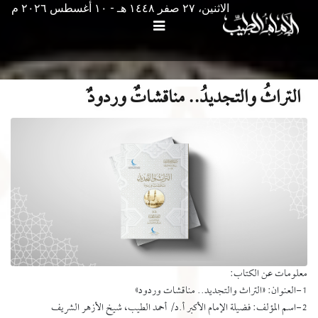
الاثنين، ٢٧ صفر ١٤٤٨ هـ - ۱۰ أغسطس ۲۰۲٦ م
التراثُ والتجديدُ.. مناقشاتٌ وردودٌ
معلومات عن الكتاب:
1-العنوان: «التراث والتجديد.. مناقشات وردود»
2-اسم المؤلف: فضيلة الإمام الأكبر أ.د/ أحمد الطيب، شيخ الأزهر الشريف