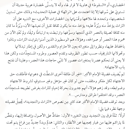
الحضاري، أو «السقوط» في هاوية لا قرار لها، وأنه لا يتسنَّى لحضارة عربية حديثة أن
تستويَ على سُوقها إلا إذا اعتمدت على «تراثها» في عملية التحديث؛ وذلك حتى تستبينَ
شخصيتها، وتتحدد لها ملامحها وقَسَماتها بين الحضارات الأخرى، مع التنبيه على أن
التراث يؤخذُ منه ويُرَدُّ عليه؛ يؤخذ منه ما يكون ثقافة تقبل أن نعيشها الآن، ويُرَدُّ ما كان
منه ثقافة لصيقة بالعصر الذي أنتجها وسوَّغها وارتبطت به ارتباطًا وثيقًا، ولم تَعُدِ الآن من
هموم هذا العصر أو صوالحه، وهؤلاء هم الوسطيون الذين آمنوا بثوابت التراث، ونادَوا
بالحفاظ عليها، ونظروا إلى متغيراته بعين الاحترام والتقدير، ولكن في إطار تبدلاتها
وتحولاتها التاريخية، حسب تطور الظروف وتقدم العصور وطروء المستجِدَّات، ولكن هذا
لا يعني أن نحكم عصرنا بمتغيرات عصور لا تلبِّي حاجات هذا العصر، وعلينا أن نفتح
باب الاجتهاد».
ثم يُضيف فضيلة الإمام الأكبر: «غير أن طائفة أخرى اشتطَّت في دعوتها؛ فأطلقت حق
الاجتهاد لكل مفكر ومثقف، حتى لو كان غير مؤهل وغير مستوفٍ لشروط الاجتهاد
وضوابطه، وقد زعم هؤلاء أنهم جديرون بحركة إحياءٍ للتراث بغرض تطويعه لمستجِدَّات
العصر، وقد اختلفوا طرائق ومدارس...».
وبعد توقف فضيلة الإمام الأكبر عند كثيرٍ مِن نصوص «التراث والتجديد»، يُجمِلُ فضيلته
وجهة نظره فيما يلي:
أولًا: ثمَّةَ فرق بين التجديد وبين التغيير؛ الأول: حفاظٌ على الأصول وإضافة إليها، ونفضٌ
لما يتراكم عليها من غبار يحجبها عن الأنظار، والثاني: هدمٌ وبدءٌ جديدٌ مِن فراغ يتم تحت