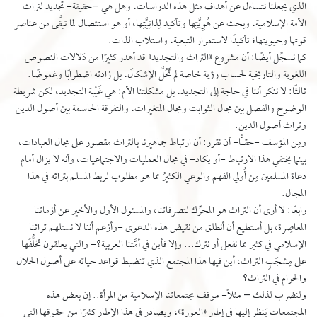
الذي يجعلنا نتساءل عن أهداف مثل هذه الدراسات، وهل هي –حقيقة- تجديد لتراث
الأمة الإسلامية، وبحث عن هُوِيَّتِها وتأكيد لِذاتِيَّتِها، أو هو استئصال لما تبقَّى من عناصر
قوتها وحيويتها؛ تأكيدًا لاستمرار التبعية، واستلاب الذات.
كما نسجِّل أيضًا: أن مشروع «التراث والتجديد» قد أهدر كثيرًا من دَلالات النصوص
اللغوية والتاريخية لحساب رؤية خاصة لم تَحُلَّ الإشكالَ، بل زادته اضطرابًا وغموضًا.
ثالثًا: لا ننكر أننا في حاجة إلى التجديد، بل مشكلتنا الأم: هي غَيْبة التجديد، لكن شريطة
الوضوح والفصل بين مجال الثوابت ومجال المتغيرات، والتفرقة الحاسمة بين أصول الدين
وتراث أصول الدين.
ومِن المؤسف -حقـًّا- أن نقرر: أن ارتباط جماهيرنا بالتراث مقصور على مجال العبادات،
بينما يختفي هذا الارتباط -أو يكاد- في مجال العمليات والاجتماعيات، وأنه لا يزال أمام
دعاة المسلمين مِن أُولي الفهم والوعي الكثيرُ مما هو مطلوب لربط المسلم بتراثه في هذا
المجال.
رابعًا: لا أرى أن التراث هو المحرِّك لتصرفاتنا، والمسئول الأول والأخير عن أزماتنا
المعاصِرة، بل أستطيع أن أنطلق من نقيض هذه الدعوى -وأزعم أننا لا نستلهم تراثنا
الإسلامي في كثير مما نفعل أو نترك... وإلا فأين في أمَّتنا العربية؟- والتي يعلقون تخلُّفَها
على مِشجَبِ التراث، أين فيها هذا المجتمع الذي تنضبط قواعد حياته على أصول الحلال
والحرام في التراث؟
ولنضرب لذلك – مثلاً- موقف مجتمعاتنا الإسلامية من المرأة.. إن بعض هذه
المجتمعات يَنظر إليها في إطار «العورة»، ويصادر في هذا الإطار كثيرًا من حقوقها التي