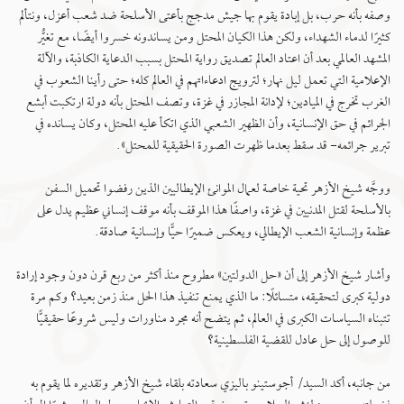
وصفه بأنه حرب، بل إبادة يقوم بها جيش مدجج بأعتى الأسلحة ضد شعب أعزل، ونتألم
كثيرًا لدماء الشهداء، ولكن هذا الكيان المحتل ومن يساندونه خسروا أيضًا، مع تغيُّر
المشهد العالمي بعد أن اعتاد العالم تصديق رواية المحتل بسبب الدعاية الكاذبة، والآلة
الإعلامية التي تعمل ليل نهار؛ لترويج ادعاءاتهم في العالم كله؛ حتى رأينا الشعوب في
الغرب تخرج في الميادين؛ لإدانة المجازر في غزة، وتصف المحتل بأنه دولة ارتكبت أبشع
الجرائم في حق الإنسانية، وأن الظهير الشعبي الذي اتكأ عليه المحتل، وكان يسانده في
تبرير جرائمه- قد سقط بعدما ظهرت الصورة الحقيقية للمحتل».
ووجَّه شيخ الأزهر تحية خاصة لعمال الموانئ الإيطاليين الذين رفضوا تحميل السفن
بالأسلحة لقتل المدنيين في غزة، واصفًا هذا الموقف بأنه موقف إنساني عظيم يدل على
عظمة وإنسانية الشعب الإيطالي، ويعكس ضميرًا حيًّا وإنسانية صادقة.
وأشار شيخ الأزهر إلى أن «حل الدولتين» مطروح منذ أكثر من ربع قرن دون وجود إرادة
دولية كبرى لتحقيقه، متسائلًا: ما الذي يمنع تنفيذ هذا الحل منذ زمن بعيد؟ وكم مرة
تتبناه السياسات الكبرى في العالم، ثم يتضح أنه مجرد مناورات وليس شروعًا حقيقيًّا
للوصول إلى حل عادل للقضية الفلسطينية؟
من جانبه، أكد السيد/ أجوستينو باليزي سعادته بلقاء شيخ الأزهر وتقديره لما يقوم به