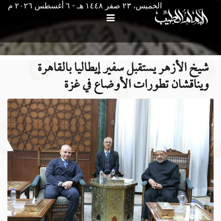
الخميس، ٢٣ صفر ١٤٤٨ هـ - ٦ أغسطس ۲۰۲٦ م
شيخ الأزهر يستقبل سفير إيطاليا بالقاهرة
ويناقشان تطورات الأوضاع في غزة