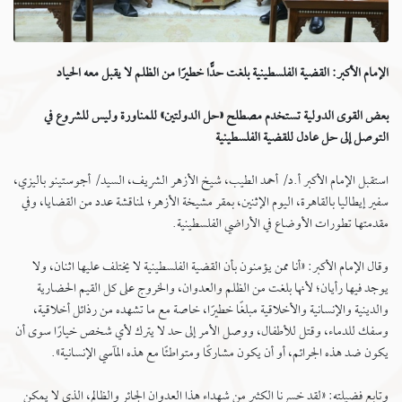
الإمام الأكبر: القضية الفلسطينية بلغت حدًّا خطيرًا من الظلم لا يقبل معه الحياد
بعض القوى الدولية تستخدم مصطلح «حل الدولتين» للمناورة وليس للشروع في
التوصل إلى حل عادل للقضية الفلسطينية
استقبل الإمام الأكبر أ.د/ أحمد الطيب، شيخ الأزهر الشريف، السيد/ أجوستينو باليزي،
سفير إيطاليا بالقاهرة، اليوم الإثنين، بمقر مشيخة الأزهر؛ لمناقشة عدد من القضايا، وفي
مقدمتها تطورات الأوضاع في الأراضي الفلسطينية.
وقال الإمام الأكبر: «أنا ممن يؤمنون بأن القضية الفلسطينية لا يختلف عليها اثنان، ولا
يوجد فيها رأيان؛ لأنها بلغت من الظلم والعدوان، والخروج على كل القيم الحضارية
والدينية والإنسانية والأخلاقية مبلغًا خطيرًا، خاصة مع ما تشهده من رذائل أخلاقية،
وسفك للدماء، وقتل للأطفال، ووصل الأمر إلى حد لا يترك لأي شخص خيارًا سوى أن
يكون ضد هذه الجرائم، أو أن يكون مشاركًا ومتواطئًا مع هذه المآسي الإنسانية».
وتابع فضيلته: «لقد خسرنا الكثير من شهداء هذا العدوان الجائر والظالم، الذي لا يمكن