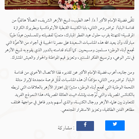
تلقَّى فضيلة الإمام الأكبر أ.د/ أحمد الطيب، شيخ الأزهر الشريف، اتصالًا هاتفيًّا من
قداسة البابا/ تواضروس الثاني، بابا الكنيسة القبطية الأرثوذكسية وبطريرك الكرازة
المرقسية؛ للتهنئة بقرب حلول عيد الفطر المبارك، متمنيًا لفضيلته وللمسلمين عيدًا طيبًا
مباركًا، وأن يعيد الله هذه المناسبات السعيدة على مصرنا الحبيبة في أجواء من الأخوَّة التي
تجمع أبناء الوطن؛ مسلمين ومسيحيين. كما أشاد قداسته بالدور الذي يقوم به شيخ الأزهر
في نشر الوعي، وترسيخ الفكر المستنير، وتعزيز قيم المواطنة والحوار والعيش المشترك.
ومن جانبه، أعرب فضيلة الإمام الأكبر عن تقديره لهذا الاتصال الأخوي من قداسة
البابا/ تواضروس الثاني، مؤكدًا أن هذه المناسبات تُمثِّل فرصة متجددة لإبراز متانة
اللحمة الوطنية التي تجمع أبناء الوطن، مشيرًا إلى اعتزاز الأزهر بالعلاقات التي تربطه
بالكنائس المصرية، والتي تُوِّجت بإنشاء «بيت العائلة المصرية»، هذا النموذج الفريد
للتعاون بين علماء الأزهر ورجال الكنيسة، والذي أسهم بدور فاعل في مواجهة مختلف
مظاهر الفتن الطائفية، وتعزيز الاستقرار المجتمعي.
: مشاركة