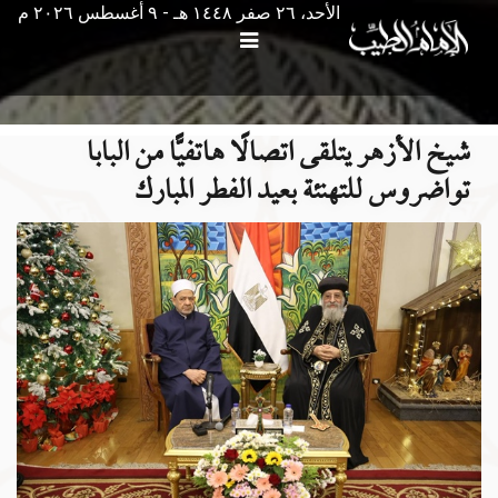
الأحد، ٢٦ صفر ١٤٤٨ هـ - ۹ أغسطس ۲۰۲٦ م
شيخ الأزهر يتلقى اتصالًا هاتفيًّا من البابا
تواضروس للتهنئة بعيد الفطر المبارك