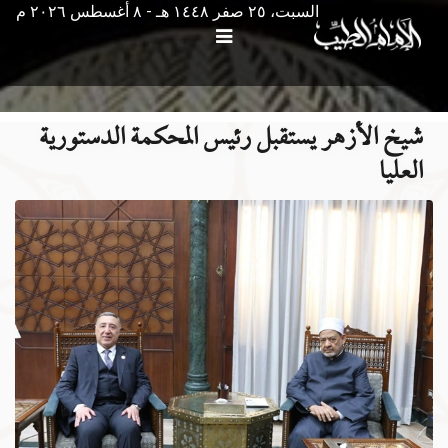
السبت، ٢٥ صفر ١٤٤٨ هـ - ۸ أغسطس ۲۰۲٦ م
شيخ الأزهر يستقبل رئيس المحكمة الدستورية
العليا