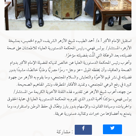
استقبل الإمام الأكبر أ.د/ أحمد الطيب، شيخ الأزهر الشريف، اليوم الخميس، بمشيخة
الأزهر، المستشار/ بولس فهمي، رئيس المحكمة الدستورية العليا؛ للاطمئنان على صحة
فضيلته، بعد الوعكة التي ألمَّت بفضيلته مؤخرًا.
وأعرب رئيس المحكمة الدستورية العليا عن خالص تمنياته لفضيلة الإمام الأكبر بدوام
الصحة والعافية، وأن يحفظه المولى -عز وجل- رمزًا مصريًّا وطنيًّا خالصًا، مشيدًا بدور
فضيلته في نشر قيم الأخوَّة والتعايش والسلام المجتمعي، وما يقوم به الأزهر من جهود
كبيرة في رفع الوعي المجتمعي، وتفنيد الأفكار المتطرفة، ونشر المفاهيم الصحيحة.
من جهته، أعرب شيخ الأزهر عن تقديره لهذه اللفتة الأخوية الكريمة من المستشار/
بولس فهمي، مؤكدًا أهمية الدور الذي تقوم به المحكمة الدستورية العليا في حماية الحقوق
والحريات، وسيادة القانون، والإسهام بدور بارز وفعَّال في حفظ الوطن واستقراره، وما
يتمتع به أعضاؤها من خبرات وتقاليد دستورية عريقة.
: مشاركة