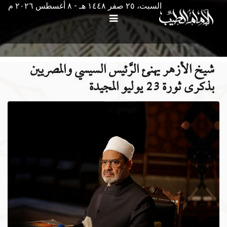
السبت، ٢٥ صفر ١٤٤٨ هـ - ۸ أغسطس ۲۰۲٦ م
شيخ الأزهر يهنئ الرَّئيس السيسي والمصريين
بذكرى ثورة 23 يوليو المجيدة