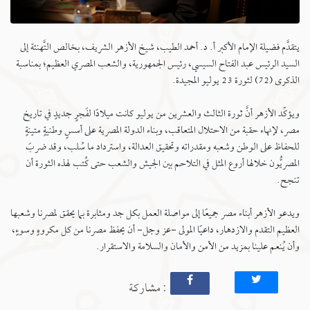
يتقدَّم فضيلة الإمام الأكبر أ. د. أحمد الطيب، شيخ الأزهر الشريف، بخالص التَّهنئة إلى
السيد الرئيس عبد الفتاح ‏السيسي، رئيس الجمهورية، والشعب المصري العظيم؛ بمناسبة
الذكرى (72) لثورة 23 يوليو المجيدة.‏
ويؤكِّد الأزهر أنَّ ثورة الثالث والعشرين من يوليو كانت ميلادًا لفَجرٍ جديدٍ في تاريخ
مصر، لإنهاء حقبة ‏من الاحتلال المتعاقب، وبناء الدولة المصرية على أسسٍ وطنيةٍ متينةٍ
للحفاظ على الوطن ‏وشعبه ومقدراته وتحقيق العدالة، واسترداد ما سُلب، وقد ضربَ
المصريُّون خلالها أروع المثل في التلاحم ‏بين الجيش والشعب حتى كُتب لهذه الثورة أن
تنجح.‏
ويدعو الأزهر أبناء مصر جميعًا إلى مواصلة العمل بكل جد ومثابرة بما ‏يحقق لمصرنا وشعبها
العظيم التقدم والازدهار، داعيًا المولى -عز وجل- أن يحفظ مصرنا من كل مكروهٍ وسوءٍ،
وأن يُنعم ‏علينا بمزيد من الأمن والأمان والسلامة والاستقرار.‏
: مشاركة