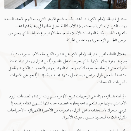
استقبل فضيلة الإمام الأكبر أ.د. أحمد الطيب، شيخ الأزهر الشريف، اليوم الأحد، السيدة
زينب الشربيني، ‏التي أصبحت رمزًا للأم المثالية بفضل تفانيها في رعاية ابنها «عبد
المنعم»، الطالب بكلية الدراسات ‏الإسلامية بجامعة الأزهر فرع دمياط، الذي يعاني من
مرض «الجسم الزجاجي» ويمنعه من الحركة. ‏
وخلال اللقاء، أعرب فضيلة الإمام الأكبر عن تقديره الكبير لهذه الأم الصابرة، مشيدًا
بصبرها وقوة وفائها ‏لابنها، الذي حرصت على نقله يوميًّا من المنزل إلى مقر دراسته منذ
طفولته حتى المرحلة الجامعية، لتأدية ‏واجباته الدراسية رغم التحديات الكبيرة، وتحمل
مشقة هذا العمل طول مراحل دراسته، في مشهد يجسد درسًا ‏إنسانيًّا يعبر عن الأمهات
المصريات المكافحات.‏
وفي لفتة إنسانية، وبناء على توجيهات شيخ الأزهر، سلم بيت الزكاة والصدقات اليوم
الأم زينب وابنها عبد المنعم دراجة بخارية مخصصة لحالة ابنها لتسهيل تنقله، ‏إضافة إلى
كرسي متحرك لاستخدامه داخل المنزل، ومجموعة من الأجهزة الكهربائية والاحتياجات
المنزلية اللازمة لتحسين مستوى معيشة الأسرة.‏