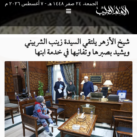
الجمعة، ٢٤ صفر ١٤٤٨ هـ - ۷ أغسطس ۲۰۲٦ م
شيخ الأزهر يلتقي السيدة زينب الشربيني
ويشيد بصبرها وتفانيها في خدمة ابنها