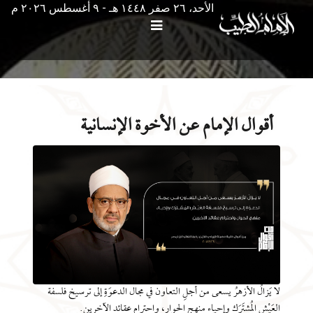
الأحد، ٢٦ صفر ١٤٤٨ هـ - ۹ أغسطس ۲۰۲٦ م
أقوال الإمام عن الأخوة الإنسانية
لا يَزالُ الأزهرُ يسعى من أجلِ التعاون في مجال الدعوَةِ إلى ترسيخ فلسفة
العَيْش المُشتَرَك وإحياء منهجِ الحوار، واحترام عقائد الآخرين.