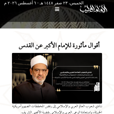
الخميس، ٢٣ صفر ١٤٤٨ هـ - ٦ أغسطس ۲۰۲٦ م
أقوال مأثورة للإمام الأكبر عن القدس
ننادي شعوب العالم العربي والإسلامي إلى رفض المخططات الصهيوأمريكية
الخبيثة، واستعادة الوعي العربي والإسلامي بقضية الأقصى الشريف.