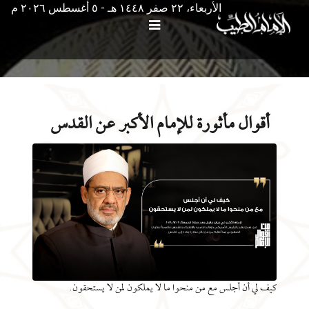
الأربعاء، ٢٢ صفر ١٤٤٨ هـ - ٥ أغسطس ۲۰۲٦ م
أقوال مأثورة للإمام الأكبر عن القدس
كيف لي أن أجلس مع من منحوا ما لا يملكون لمن لا يستحقون.