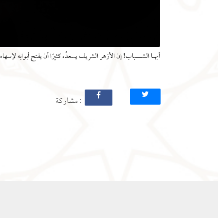
أيهـا الشـــباب! إن الأزهر الشريف يسعدُه كثيرًا أن يفتح أبوابه لإسه
: مشاركة