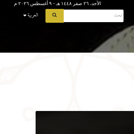
الأحد، ٢٦ صفر ١٤٤٨ هـ - ۹ أغسطس ۲۰۲٦ م
العربية