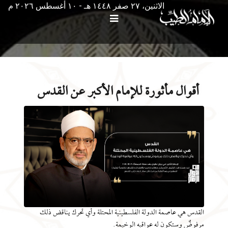
الاثنين، ٢٧ صفر ١٤٤٨ هـ - ۱۰ أغسطس ۲۰۲٦ م
أقوال مأثورة للإمام الأكبر عن القدس
القدس هي عاصمة الدولة الفلسطينية المحتلة وأي تحرك يناقض ذلك
مرفوضٌ وستكون له عواقبه الوخيمة.