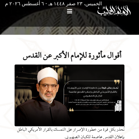
الخميس، ٢٣ صفر ١٤٤٨ هـ - ٦ أغسطس ۲۰۲٦ م
أقوال مأثورة للإمام الأكبر عن القدس
نُحذر بكل قوة من خطورة الإصرار على التمسك بالقرار الأمريكي الباطل
بإعلان القدس عاصمة للكيان الصهيوني.