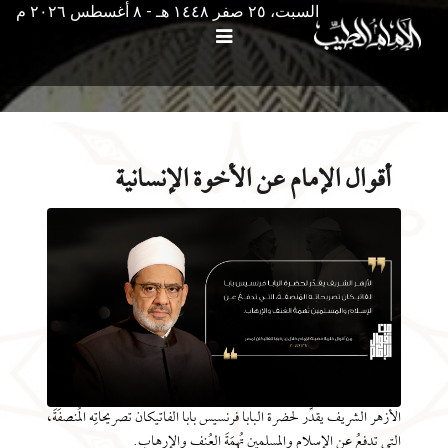
السبت، ٢٥ صفر ١٤٤٨ هـ - ۸ أغسطس ۲۰۲٦ م
أقوال الإمام عن الأخوة الإنسانية
الأزهر الشريف يقدِّر لحضرة البابا فرنسيس بابا الفاتيكان تصريحاتِه المُنصفَةَ،
التي تدفعُ عن الإسلام والمسلمين تُهمَةَ العُنف والإرهاب.