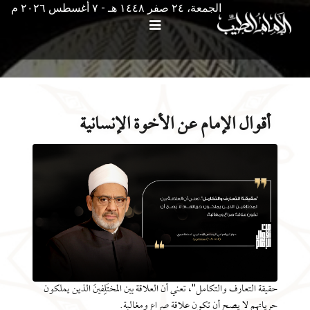
الجمعة، ٢٤ صفر ١٤٤٨ هـ - ۷ أغسطس ۲۰۲٦ م
أقوال الإمام عن الأخوة الإنسانية
حقيقة التعارف والتكامل"، تعني أن العلاقة بين المختَلِفينَ الذين يملكون
حرياتهم لا يصح أن تكون علاقة صراع ومغالبة.