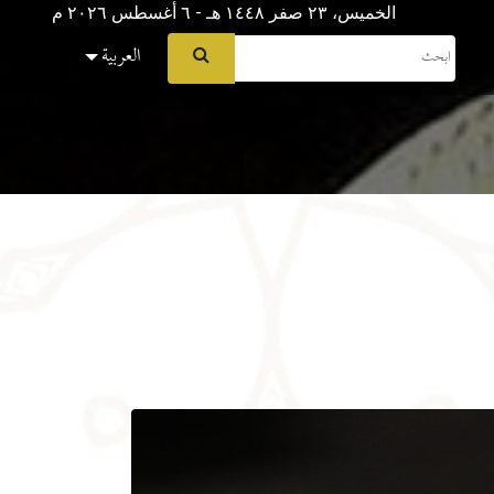
الخميس، ٢٣ صفر ١٤٤٨ هـ - ٦ أغسطس ۲۰۲٦ م
العربية