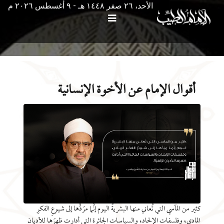
الأحد، ٢٦ صفر ١٤٤٨ هـ - ۹ أغسطس ۲۰۲٦ م
أقوال الإمام عن الأخوة الإنسانية
كثير من المآسي التي تُعاني منها البشريةُ اليوم إنَّما مرَدُّها إلى شيوعِ الفكرِ
المادي، وفلسفات الإلحاد، والسياسات الجائرة التي أدارت ظهرَها للأديان