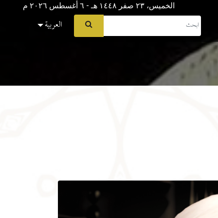
الخميس، ٢٣ صفر ١٤٤٨ هـ - ٦ أغسطس ۲۰۲٦ م
العربية