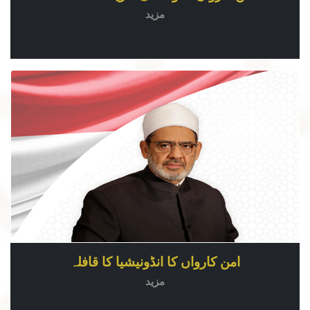
مزید
امن کارواں کا انڈونیشیا کا قافلہ
مزید