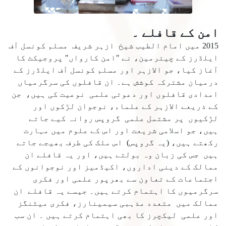
امن کے قافلے ۔
2015 میں امام الطیب شیخ ازہر شریف مسلم کونسل آف
ایلڈرز کے چیئرمین، نے "امن کارواں" پروجیکٹ کا
آغاز کیا، جو الازہر اور مسلم کونسل آف ایلڈرز کے
درمیان مشترکہ کوشش ہے۔ ان قافلوں کی سرگرمیاں
امدادی قافلوں اور دعوتی علمی نوعیت کی ہیں، جن
کے ذریعے الازہر کے علماء، نوجوان لڑکوں اور
لڑکیوں پر مشتمل علمی گروپس روانہ کیے جاتے
ہیں، جو اسلامی شریعت اور اس کے علوم میں مہارت
رکھتے ہیں، (یہ گروپس) اس ملک کی طرف بھیجے جاتے
ہیں جس کی زبان وہ بولتے ہیں، اور یہ قافلے ان
ممالک کے دینی اداروں، اکیڈمیز اور نوجوانوں کے
اجتماعات کے تعاون سے بھرپور علمی اور فکری
سرگرمیوں کا اہتمام کرتے ہیں۔ جیسے یہ قافلے ان
ممالک میں متعدد مذہبی سیمینارز، فکری میٹنگز
اور علمی لیکچرز کا بھی اہتمام کرتے ہیں ۔ ان سب