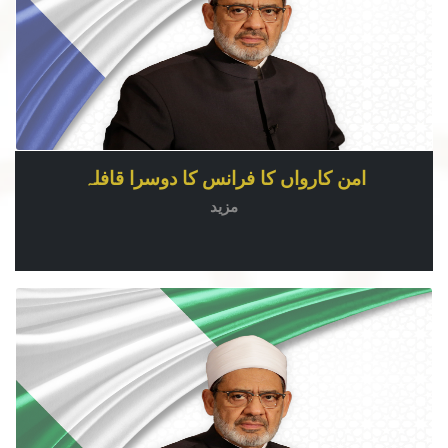
امن کارواں کا فرانس کا دوسرا قافلہ
مزید