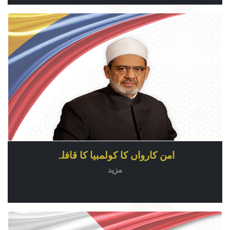
امن کارواں کا کولمبیا کا قافلہ
مزید