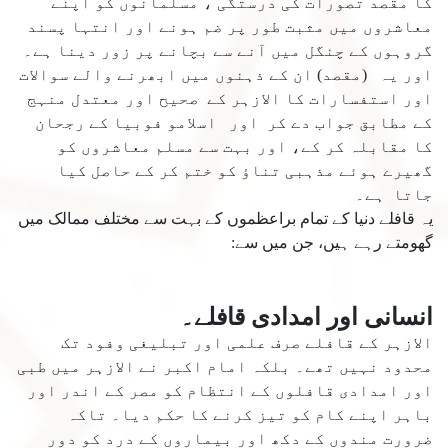
کا مقصد تصورات کی درستگی ، مسلمانوں کو اپنے
معاشروں میں مثبت طور پر ضم ہونے اور انتہا پسند
گروہوں کے چنگل میں آنے سے بچانے پر زور دینا ہے۔
اور یہ (مقصد) ان کے ذہنوں میں ابھرنے والے سوالات
اور استفسارات کا الازہر کے صحیح اور معتدل منہج
کے مطابق جواب دے کر اور اسلامو فوبیا کے رجحان
کا مقابلہ کر کے، اور بہت سے مسلم معاشروں کو
گھیرے ہوئے مذہبی تناؤ کو ختم کر کے حاصل کیا
جاتا ہے۔
یہ قافلے دنیا کے تمام براعظموں کے بہت سے مختلف ممالک میں
گھومتے رہے ہیں، جن میں سے:
انسانی اور امدادی قافلے۔
الازہر کے قافلے صرف علمی اور تبلیغی وفود تک
محدود نہیں تھے۔ بلکہ امام اکبر نے الازہر میں طبی
اور امدادی قافلوں کے انتظام کو مصر کے اندر اور
باہر اپنے کام کو تیز کرنے کا حکم دیا۔ تاکہ
ضرورت مندوں کے دکھ اور بیماروں کے درد کو دور