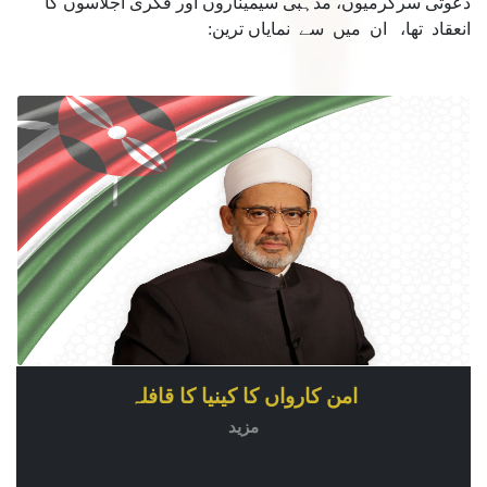
دعوتی سرگرمیوں، مذہبی سیمیناروں اور فکری اجلاسوں کا
انعقاد تھا، ان میں سے نمایاں ترین:
امن کارواں کا کینیا کا قافلہ
مزید