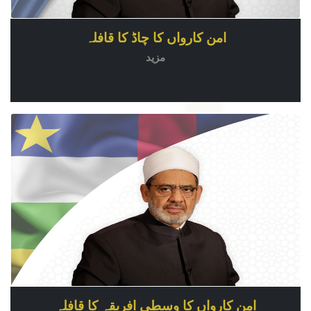
امن کارواں کا چاڈ کا قافلہ
مزید
امن کارواں کا وسطی افریقہ کا قافلہ