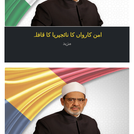
امن کارواں کا نائجیریا کا قافلہ
مزید