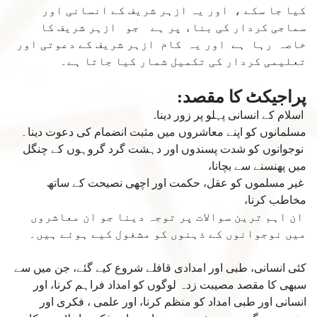
کیا جا سکے ، اور یہ ازہر شریف کے انسانی اور
سماجی کردار کی بناء پر ہے جو ازہر شریف کا
خاصہ رہا ہے اور یہ کام ازہر شریف کے دعوتی اور
تعلیمی کردار کی تکمیل شمار کیا جاتا ہے۔
پراجیکٹ کا مقصد:
اسلام کے انسانی پہلو پر زور دینا.
مسلمانوں کو اپنے معاشروں میں مثبت انضمام کی دعوت دینا۔
نوجوانوں کو شدت پسندوں اور دہشت گرد گروہوں کے چنگل
میں پھنسنے سے بچانا،
غیر مسلموں کو عقل، حکمت اور اچھی نصیحت کے ساتھ
مخاطب کرنا،
ان اہم ترین سوالات پر توجہ دینا جو ان معاشروں
میں نوجوانوں کے ذہنوں کو مشغول کیے ہوئے ہیں۔
کئی انسانی، طبی اور امدادی قافلے شروع کیے گئے، جن میں سے
سبھی کا مقصد مصیبت زدہ لوگوں کو امداد فراہم کرنا، اور
انسانی اور طبی امداد کو منظم کرنا، اور علمی ، فکری اور