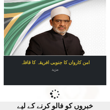
امن کارواں کا جنوبی افریقہ کا قافلہ
مزید
خبروں کو فالو کرنے کے لیے