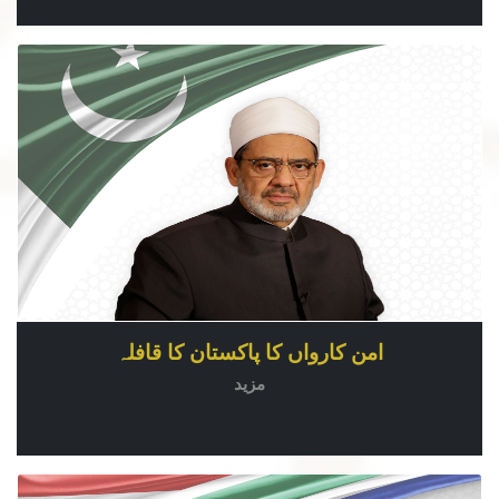
امن کارواں کا پاکستان کا قافلہ
مزید