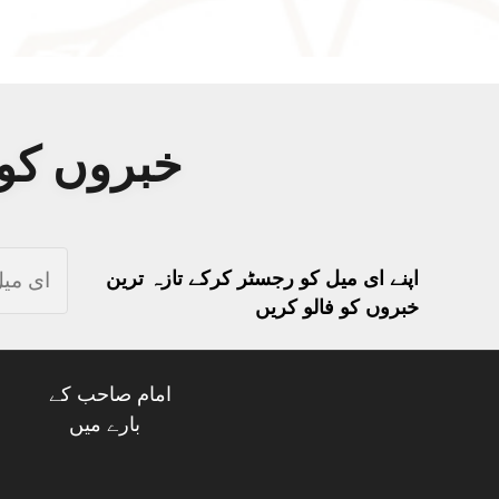
خبروں کو 
اپنے ای میل کو رجسٹر کرکے تازہ ترین
خبروں کو فالو کریں
امام صاحب کے
بارے میں