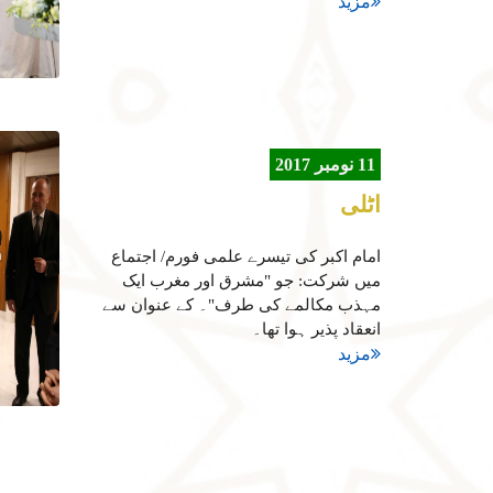
مزید
11 نومبر 2017
اٹلی
امام اکبر کی تیسرے علمی فورم/ اجتماع
میں شرکت: جو "مشرق اور مغرب ایک
مہذب مکالمے کی طرف"۔ کے عنوان سے
انعقاد پذیر ہوا تھا۔
مزید