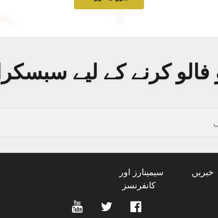
فالو کرنے کے لیے سبسکر
خبریں
سیمینارز اور
کانفرنسز