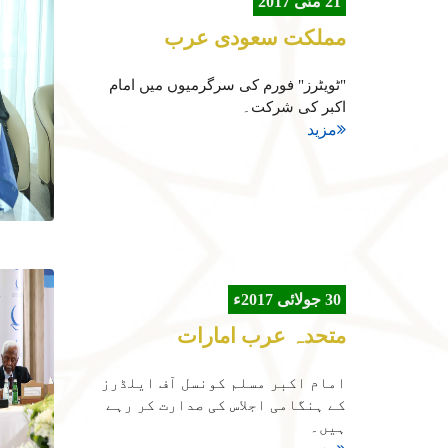
21 مئی 2017
مملکت سعودی عرب
"ٹویٹرز" فورم کی سرگرمیوں میں امام
اکبر کی شرکت۔
مزید
30 جولائی 2017ء
متحدہ عرب امارات
امام اكبر مسلم کونسل آف ایلڈرز
کے ہنگامی اجلاس کی صدارت کر رہے
ہیں۔