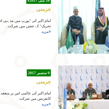
26 مئی 2017ء
جرمنی
امام اکبر کی "یورپ میں مذہبی ا
تحریک" کے جشن میں شرکت۔
مزید
9 ستمبر 2017
جرمنی
امام اکبر کی عالمی امن پر منعقدہ
کانفرنس میں شرکت۔
مزید