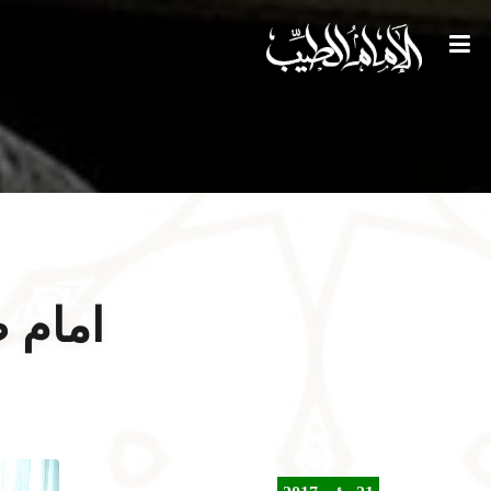
امام ص