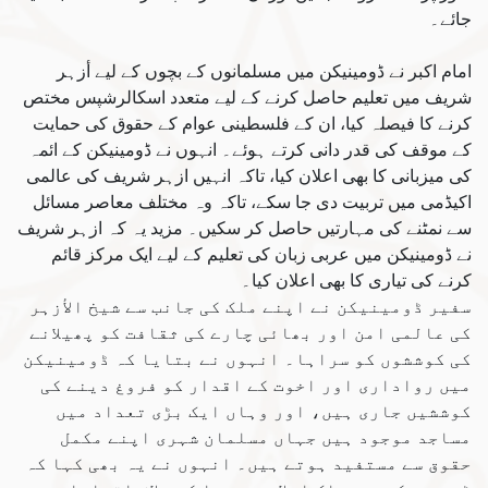
جائے۔
امام اکبر نے ڈومینیکن میں مسلمانوں کے بچوں کے لیے أزہر
شریف میں تعلیم حاصل کرنے کے لیے متعدد اسکالرشپس مختص
کرنے کا فیصلہ کیا، ان کے فلسطینی عوام کے حقوق کی حمایت
کے موقف کی قدر دانی کرتے ہوئے۔ انہوں نے ڈومینیکن کے ائمہ
کی میزبانی کا بھی اعلان کیا، تاکہ انہیں ازہر شریف کی عالمی
اکیڈمی میں تربیت دی جا سکے، تاکہ وہ مختلف معاصر مسائل
سے نمٹنے کی مہارتیں حاصل کر سکیں۔ مزید یہ کہ ازہر شریف
نے ڈومینیکن میں عربی زبان کی تعلیم کے لیے ایک مرکز قائم
کرنے کی تیاری کا بھی اعلان کیا۔
سفیر ڈومینیکن نے اپنے ملک کی جانب سے شیخ الأزہر
کی عالمی امن اور بھائی چارے کی ثقافت کو پھیلانے
کی کوششوں کو سراہا۔ انہوں نے بتایا کہ ڈومینیکن
میں رواداری اور اخوت کے اقدار کو فروغ دینے کی
کوششیں جاری ہیں، اور وہاں ایک بڑی تعداد میں
مساجد موجود ہیں جہاں مسلمان شہری اپنے مکمل
حقوق سے مستفید ہوتے ہیں۔ انہوں نے یہ بھی کہا کہ