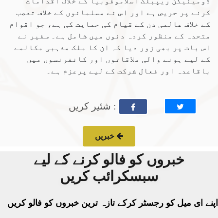
ڈومینیکن ریپبلک اسلاموفوبیا کے خلاف اقدامات
کرنے پر حریص ہے اور اس نے مسلمانوں کے خلاف تعصب
کے خلاف عالمی دن کے قیام کی حمایت کی ہے، جو اقوام
متحدہ کے منظور کردہ دنوں میں شامل ہے۔ سفیر نے
اس بات پر بھی زور دیا کہ ان کا ملک مذہبی مکالمے
کے لیے ہونے والی ملاقاتوں اور کانفرنسوں میں
باقاعدہ اور فعال شرکت کے لیے پرعزم ہے۔
: شئیر کریں
خبریں
خبروں کو فالو کرنے کے لیے
سبسکرائب کریں
اپنے ای میل کو رجسٹر کرکے تازہ ترین خبروں کو فالو کریں