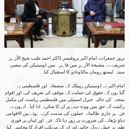
بروز جمعرات، امام اکبر پروفیسر ڈاکٹر احمد طیب شیخ الأزہر
شریف، نے مشیخة الأزہر میں قاہرہ میں ڈومینیکن کی سفیر،
سیدہ ایستھ رومان مالڈونادو کا استقبال کیا۔
امام اکبر نے ڈومینیکن ریپبلک کے منصفانہ اور فلسطینی بے
گناہوں کے حقوق کی حمایت کے موقف کی تعریف کی، اور اقوام
متحدہ کی حالیہ جنرل اسمبلی میں فلسطینی ریاست کی مکمل
رکنیت کے حق میں ووٹ دینے پر ان کا شکریہ ادا کیا۔ انہوں نے
غزہ پر جاری ظالمانہ حملوں کی مذمت کرتے ہوئے بین الاقوامی
دباؤ بڑھانے کی ضرورت پر زور دیا تاکہ غزہ اور لبنان پر فوری
طور پر حملے روکے جائیں اور ان کے مرتکب افراد کا محاسبہ کیا