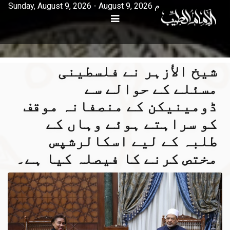
Sunday, August 9, 2026 - August 9, 2026 م
شیخ الأزہر نے فلسطینی
مسئلے کے حوالے سے
ڈومینیکن کے منصفانہ موقف
کو سراہتے ہوئے وہاں کے
طلبہ کے لیے اسکالرشپس
مختص کرنے کا فیصلہ کیا ہے۔