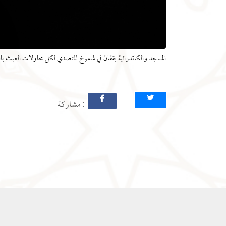
المسجد والكاتدرائية يقفان في شموخ للتصدي لكل محاولات العبث با
: مشاركة