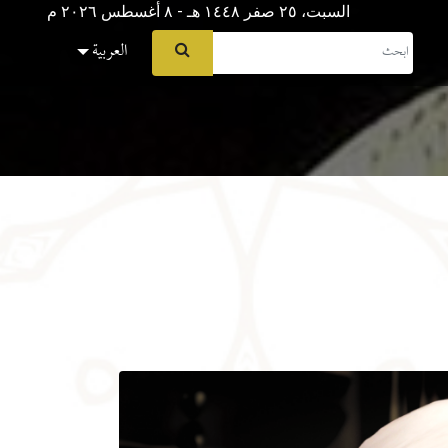
السبت، ٢٥ صفر ١٤٤٨ هـ - ۸ أغسطس ۲۰۲٦ م
العربية