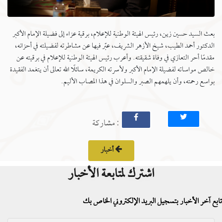
بعث السيد حسين زين، رئيس الهيئة الوطنية للإعلام، برقية عزاء إلى فضيلة الإمام الأكبر
الدكتور أحمد الطيب، شيخ الأزهر الشريف، عبّر فيها عن مشاطرته لفضيلته في أحزانه،
مقدمًا أحر التعازي في وفاة شقيقته. وأعرب رئيس الهيئة الوطنية للإعلام في برقيته عن
خالص مواساته لفضيلة الإمام الأكبر ولأسرته الكريمة، سائلًا الله تعالى أن يتغمد الفقيدة
بواسع رحمته، وأن يلهمهم الصبر والسلوان في هذا المصاب الأليم.
: مشاركة
أخبار
اشترك لمتابعة الأخبار
تابع آخر الأخبار بتسجيل البريد الإلكتروني الخاص بك